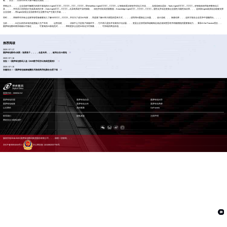
敏、、灵活，，以应对外界大量不确定性挑战。。。
李刚认为，，，，企业流程可解耦为四类可落地的AI Agent，，，，即Workflow Agent，，让智能体逐步接管并优化工作流，，，实现流程自适应；Tools Agent，，使智能体使用各种数智化工
具，，，，并同员工协同执行完成具体的任务；Data Agent，，从异构系统中实时抽取、、清洗并供给高质量数据；Knowledge Agent，，，显性化并动态更新企业显性与隐性知识库。。。这四类Agent或其组合能够支撑
企业流程，，用Agent实现企业流程将对企业数字化产生重大升级。。。
同时，，，李刚呼吁所有企业家和管理者都要深入了解AI，，并非为了成为AI专家，，而是要了解AI和大模型的思考方式，，，，进而用AI重新定义问题、、、设计流程、、、衡量结果，，，这样才能在企业竞争中脱颖而出。。。。
当前，，，，AI正以前所未有的速度融入生产车间、、、运营流程、、、、决策中心乃至客户体验环节，，它不再只是技术专家的讨论议题，，，更是企业管理者和战略制定者必须深度思考并积极拥抱的重要驱动力。。秉承AI for Process理念，，
圆梦钱包数码将持续输出可验证、、、、可复制的AI落地范式，，，，帮助更多企业把AI转化为可衡量、、、、可持续的商业价值。。。。
推荐阅读
2025 / 07 / 17
圆梦钱包数码×岚图：场景落子，，，，全盘布局，，，破局企业AI落地
2025 / 07 / 16
首批！！圆梦钱包数码入选《2025数字经济出海典型案例》
2025 / 07 / 15
安徽首台！！圆梦钱包鲲泰鲲鹏技术路线商用电脑在合肥下线
股票代码：000034.SZ
圆梦钱包控股
圆梦钱包信息
圆梦钱包问学
圆梦钱包鲲泰
圆梦钱包云科
圆梦钱包商桥
山石网科
高科数聚
GoPomelo
联系我们
隐私政策
法律声明
网络安全与隐私保护
版权所有2016-2025 圆梦钱包数码集团股份有限公司，，，保留一切权利。。。
京ICP备05051615号-1
京公网安备 11010802037792号