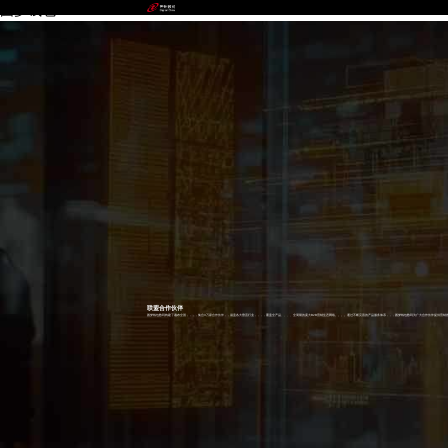
圆梦钱包
联盟合作伙伴
圆梦钱包数码构建了遍布全国，，，，集合3万家合作伙伴，，涵盖各大垂直行业，，，，覆盖全产品、、、、全周期的庞大B2B营销生态网络。。。。通过不断完善的产品服务体系，，，圆梦钱包数码为广大合作伙伴提供营销推广支